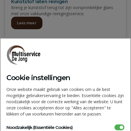
Kunststof laten reinigen
Breng je kunststof terug tot zijn oorspronkelijke glans
met onze vakkundige reinigingsservice.
Lees meer
Cookie instellingen
Onze website maakt gebruik van cookies om u de best
mogelijke gebruikerservaring te bieden. Essentiële cookies zijn
noodzakelijk voor de correcte werking van de website. U kunt
onze cookies accepteren door op "Alles accepteren" te
klikken of uw voorkeuren hieronder aan te passen.
Glasbewassing
Weg met die strepen! Laat je ramen stralen, streeploos,
Noodzakelijk (Essentiële Cookies)
vlekkeloos en glanzend schoon.