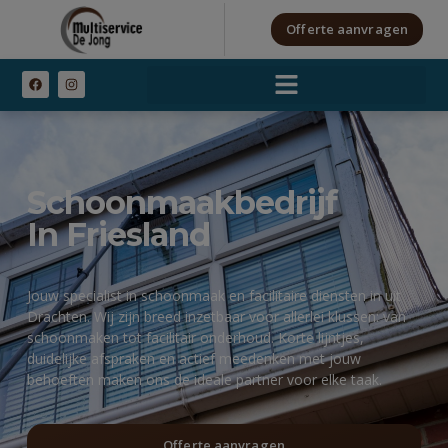
Offerte aanvragen
Schoonmaakbedrijf
In Friesland
Jouw specialist in schoonmaak en facilitaire diensten in uit
Drachten. Wij zijn breed inzetbaar voor allerlei klussen: van
schoonmaken tot facilitair onderhoud. Korte lijntjes,
duidelijke afspraken en actief meedenken met jouw
behoeften maken ons de ideale partner voor elke taak.
Offerte aanvragen