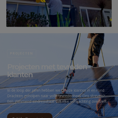
PROJECTEN
Projecten met tevreden
klanten
In de loop der jaren hebben we talloze klanten in en rond
Drachten geholpen naar volle tevredenheid. Ons streven?
Een glimmend eindresultaat dat elke verwachting overtreft.