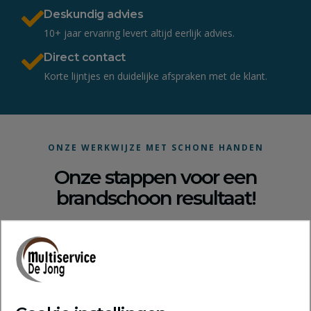
Deskundig advies
10+ jaar ervaring levert altijd eerlijk advies.
Direct contact
Korte lijntjes en duidelijke afspraken met de klant.
ONZE WERKWIJZE MET SCHONE HANDEN
Onze stappen voor een
brandschoon resultaat!
Onze werkwijze is helemaal niet zo spannend. Waarom
moeilijk doen, als het makkelijk kan. De stappen zijn net zo
helder en effectief als onze schoonmaak zelf.
STAP 1