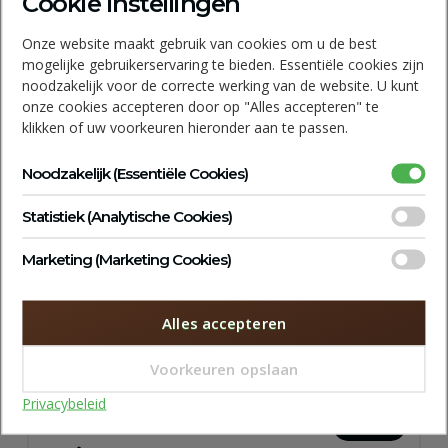
Cookie instellingen
Onze website maakt gebruik van cookies om u de best
mogelijke gebruikerservaring te bieden. Essentiële cookies zijn
noodzakelijk voor de correcte werking van de website. U kunt
Kennis maken
onze cookies accepteren door op "Alles accepteren" te
Onder het genot van een bakje koffie bespreken we
klikken of uw voorkeuren hieronder aan te passen.
jouw wensen en bekijken we de ruimtes.
Noodzakelijk (Essentiële Cookies)
STAP 2
Statistiek (Analytische Cookies)
Marketing (Marketing Cookies)
Offerte opstellen
Alles accepteren
Zet je schrap. Hier komt jouw offerte op maat voor
schoonmaak metamorfose van top tot teen!
Voorkeuren opslaan
Privacybeleid
STAP 3